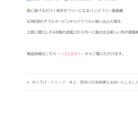
首に掛けるだけ！両手がフリーになるハンズフリー扇風機
60枚羽のダブルタービンからパワフルに吸い込んだ風を、
上部に開口した48個の送風口から均一に風が出る新しい形の扇風
商品詳細はこちら
＜＜CLICK>>
からご覧いただけます。
投
吊り下げ・クリップ・卓上・壁掛け式扇風機を追加いたしまし
稿
ナ
ビ
ゲ
ー
シ
ョ