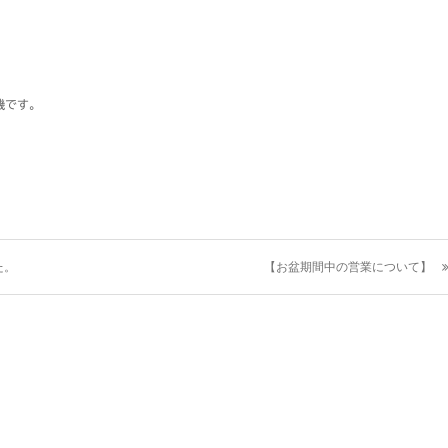
機です。
た。
【お盆期間中の営業について】